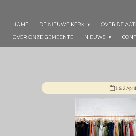
Ga
direct
naar
HOME
DE NIEUWE KERK
OVER DE ACT
de
OVER ONZE GEMEENTE
NIEUWS
CON
hoofdinhoud
1 & 2 Apri