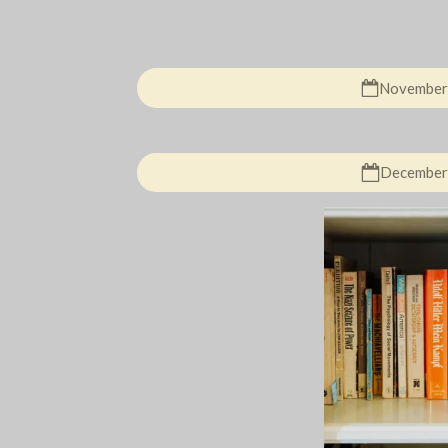
Novembe
December