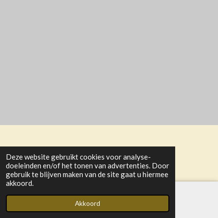
e
l
r
e
n
e
n
© 2021 - 2025 Activiteitencommissie GGiN Oud-Vossemeer
Deze website gebruikt cookies voor analyse-
Powered by
JouwWeb
doeleinden en/of het tonen van advertenties. Door
gebruik te blijven maken van de site gaat u hiermee
akkoord.
Akkoord
E-mailadres
Kaart