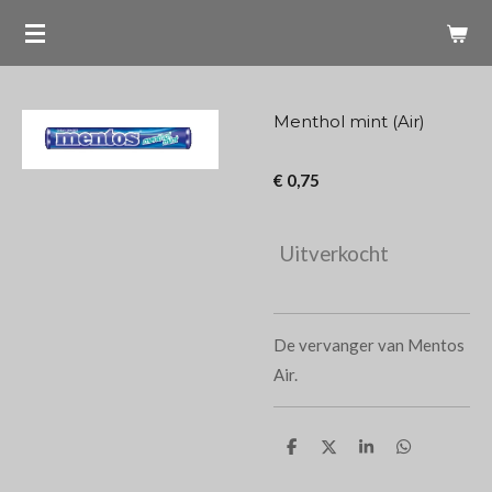
Ga
direct
naar
de
Menthol mint (Air)
hoofdinhoud
€ 0,75
Uitverkocht
De vervanger van Mentos
Air.
D
D
S
D
e
e
h
e
l
e
a
l