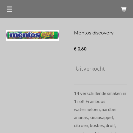
Ga
direct
naar
de
Mentos discovery
hoofdinhoud
€ 0,60
Uitverkocht
14 verschillende smaken in
1 rol! Fr
amboos,
watermeloen, aardbei,
ananas, sinaasappel,
citroen, bosbes, druif,