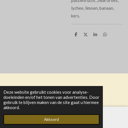
passievrucht, zwarte bes,
lychee, limoen, banaan,
kers.
D
D
S
D
e
e
h
e
l
e
a
l
e
l
r
e
n
e
n
© 2021 - 2025 Activiteitencommissie GGiN Oud-Vossemeer
Deze website gebruikt cookies voor analyse-
Powered by
JouwWeb
doeleinden en/of het tonen van advertenties. Door
gebruik te blijven maken van de site gaat u hiermee
akkoord.
Akkoord
E-mailadres
Kaart