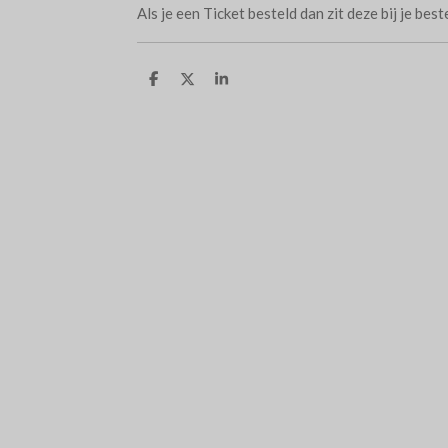
Als je een Ticket besteld dan zit deze bij je bes
D
D
S
e
e
h
l
e
a
e
l
r
n
e