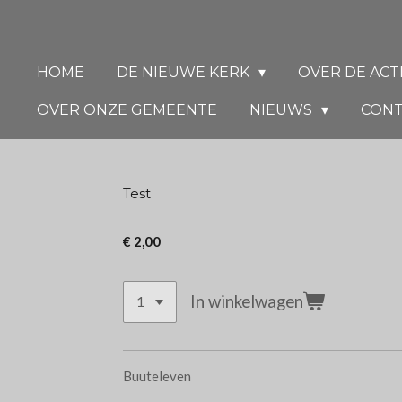
Ga
direct
naar
HOME
DE NIEUWE KERK
OVER DE ACT
de
OVER ONZE GEMEENTE
NIEUWS
CON
hoofdinhoud
Test
€ 2,00
In winkelwagen
Buuteleven