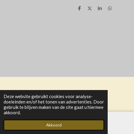
D
D
S
D
e
e
h
e
l
e
a
l
e
l
r
e
n
e
n
© 2021 - 2025 Activiteitencommissie GGiN Oud-Vossemeer
Deze website gebruikt cookies voor analyse-
Powered by
JouwWeb
doeleinden en/of het tonen van advertenties. Door
gebruik te blijven maken van de site gaat u hiermee
akkoord.
Akkoord
E-mailadres
Kaart