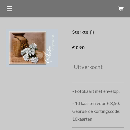
Ga
direct
naar
de
Sterkte (1)
hoofdinhoud
€ 0,90
Uitverkocht
- Fotokaart met envelop.
- 10 kaarten voor € 8,50.
Gebruik de kortingscode:
10kaarten