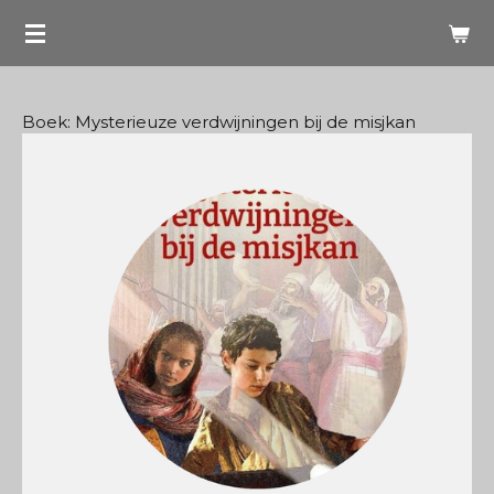
Ga
direct
naar
de
Boek: Mysterieuze verdwijningen bij de misjkan
hoofdinhoud